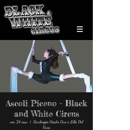
Ascoli Piceno - Black
and White Circus
ven 24 mar
  |  
Parcheggio Stadio Cino e Lillo Del
Duca