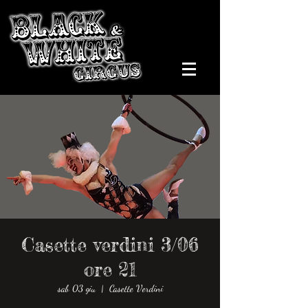
Casette verdini 3/06
ore 21
sab 03 giu
  |  
Casette Verdini